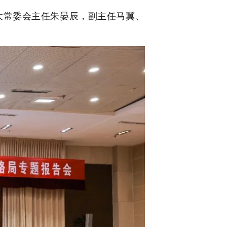
大常委会主任朱晏辰
，
副主任马冀、