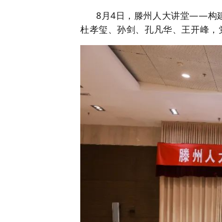
8
月
4
日，
滕州人大讲堂
——
构
杜孝玺、孙剑、孔凡华、王开峰，